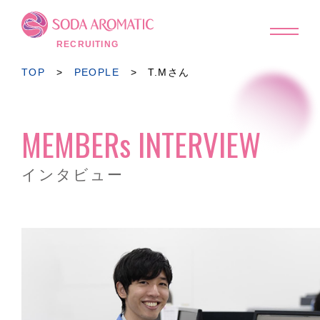
TOP
MESSAGE
RECRUITING
PEOPLE
WORK STYLE
TOP
>
PEOPLE
> T.Mさん
関係図
研修制度
SODA MEMBERS
福利厚生
MEMBERs INTERVIEW
FAQ
RECRUIT
インタビュー
新卒採用
インターンシップ情報
キャリア採用
国内グループ会社採用
コーポレートサイトへ
▶︎