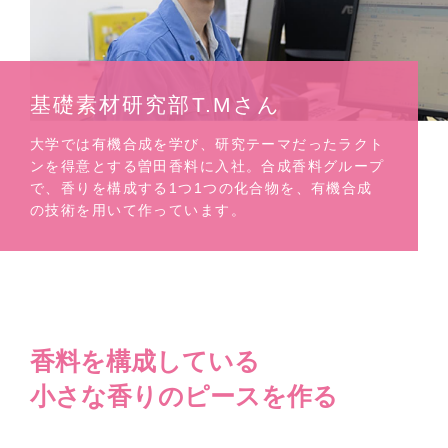
基礎素材研究部
T.Mさん
大学では有機合成を学び、研究テーマだったラクト
ンを得意とする曽田香料に入社。合成香料グループ
で、香りを構成する1つ1つの化合物を、有機合成
の技術を用いて作っています。
香料を構成している
小さな香りのピースを作る